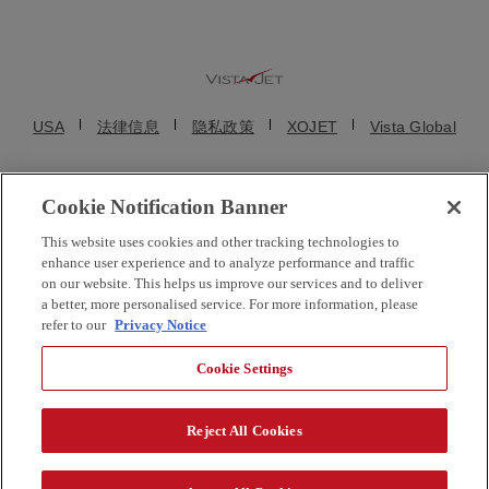
USA
法律信息
隐私政策
XOJET
Vista Global
Cookie Notification Banner
© VistaJet (Beijing) Aviation Service Consulting Co., Ltd. (维捷斯恩(北京)
This website uses cookies and other tracking technologies to
航空服务咨询有限公司) 2025. 维思达公务机、维思达、维思达公务机标志
enhance user experience and to analyze performance and traffic
均为维思达公务机的注册商标。保留所有权利。维思达公务机及其子公司
on our website. This helps us improve our services and to deliver
a better, more personalised service. For more information, please
都不是直接的美国航空承运人。VistaJet US Inc. 和维思达公务机移动在线
refer to our
Privacy Notice
服务有限公司均为临时包机代理商，不运营公务机。VistaJet Limited 是一
家在马耳他成立的欧洲航空公司，持有马耳他航空运营人合格证编号 MT-
Cookie Settings
17，运营 9H 注册公务机，公司编号为 C 55231。VistaJet 自有飞机及在美
国注册的飞机均由持正规执照的航空运营商运营。
Reject All Cookies
京ICP备18003375号-1
Website localization in china