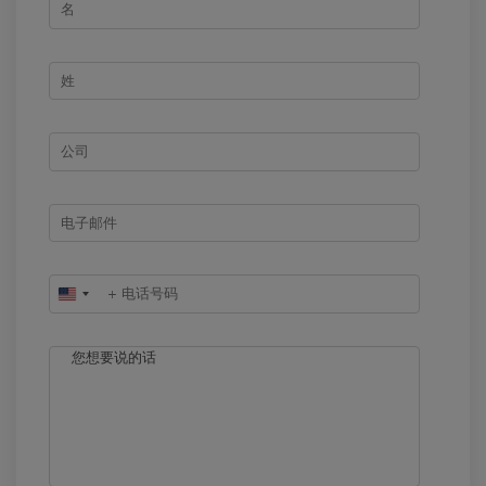
United
States
+1