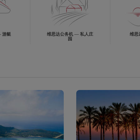
 游艇
维思达公务机 — 私人庄
维思
园