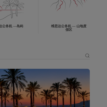
达公务机 —岛屿
维思达公务机 — 山地度
假区