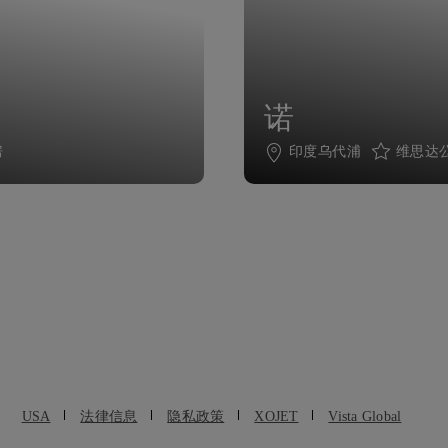
诺
房
印度乌代浦
维思达公
USA
法律信息
隐私政策
XOJET
Vista Global