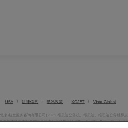
USA
法律信息
隐私政策
XOJET
Vista Global
ulting Co., Ltd. (维捷斯恩(北京)航空服务咨询有限公司) 2025. 维思达公务机
和维思达公务机移动在线服务有限公司均为临时包机代理商，不运营公务机。VistaJet