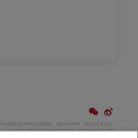
、维思达、维思达公务机标志均为维思达公务机的注册商标。保留所有权利。维思达公务机及
 Limited 是一家在马耳他成立的欧洲航空公司，持有马耳他航空运营