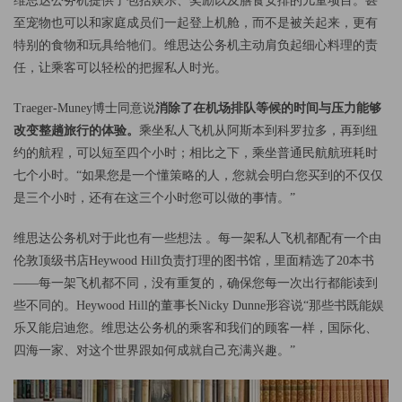
维思达公务机提供了包括娱乐、奖励以及膳食安排的儿童项目。甚
至宠物也可以和家庭成员们一起登上机舱，而不是被关起来，更有
特别的食物和玩具给牠们。维思达公务机主动肩负起细心料理的责
任，让乘客可以轻松的把握私人时光。
Traeger-Muney博士同意说
消除了在机场排队等候的时间与压力能够
改变整趟旅行的体验。
乘坐私人飞机从阿斯本到科罗拉多，再到纽
约的航程，可以短至四个小时；相比之下，乘坐普通民航航班耗时
七个小时。“如果您是一个懂策略的人，您就会明白您买到的不仅仅
是三个小时，还有在这三个小时您可以做的事情。”
维思达公务机对于此也有一些想法 。每一架私人飞机都配有一个由
伦敦顶级书店Heywood Hill负责打理的图书馆，里面精选了20本书
——每一架飞机都不同，没有重复的，确保您每一次出行都能读到
些不同的。Heywood Hill的董事长Nicky Dunne形容说“那些书既能娱
乐又能启迪您。维思达公务机的乘客和我们的顾客一样，国际化、
四海一家、对这个世界跟如何成就自己充满兴趣。”