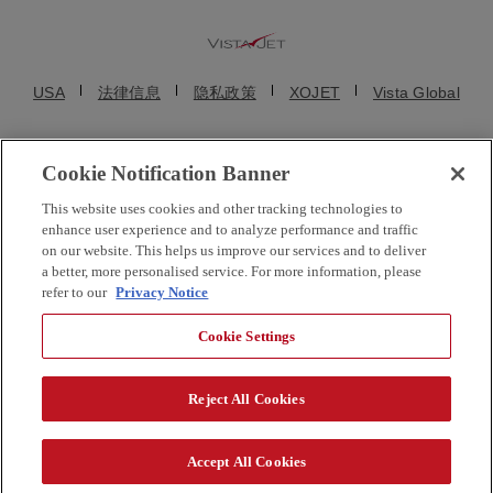
USA
法律信息
隐私政策
XOJET
Vista Global
Cookie Notification Banner
© VistaJet (Beijing) Aviation Service Consulting Co., Ltd. (维捷斯恩(北京)
This website uses cookies and other tracking technologies to
航空服务咨询有限公司) 2025. 维思达公务机、维思达、维思达公务机标志
enhance user experience and to analyze performance and traffic
均为维思达公务机的注册商标。保留所有权利。维思达公务机及其子公司
on our website. This helps us improve our services and to deliver
a better, more personalised service. For more information, please
都不是直接的美国航空承运人。VistaJet US Inc. 和维思达公务机移动在线
refer to our
Privacy Notice
服务有限公司均为临时包机代理商，不运营公务机。VistaJet Limited 是一
家在马耳他成立的欧洲航空公司，持有马耳他航空运营人合格证编号 MT-
Cookie Settings
17，运营 9H 注册公务机，公司编号为 C 55231。VistaJet 自有飞机及在美
国注册的飞机均由持正规执照的航空运营商运营。
Reject All Cookies
京ICP备18003375号-1
Website localization in china
Accept All Cookies