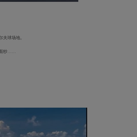
尔夫球场地。
面纱……