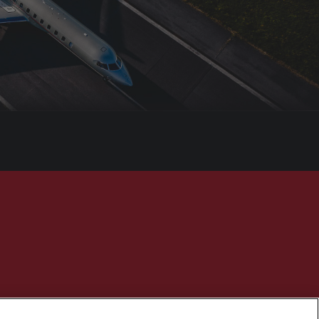
为维思达公务机的注册商标。保留所有权利。维思达公