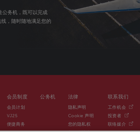
志性公务机，既可以完成
达航线，随时随地满足您的
会员制度
公务机
法律
联系我们
会员计划
隐私声明
工作机会
VJ25
Cookie 声明
投资者
便捷商务
您的隐私权
联络媒介
新冠疫情声明
o., Ltd. (维捷斯恩(北京)航空服务咨询有限公司) 2025. 维思达公务机、维思达、维思达公务机标志均