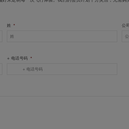
姓
*
公
+ 电话号码
*
United
States
+1