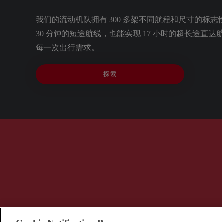
我们的流动机队拥有 300 多架不同航程和尺寸的标
30 分钟的短途航线，也能实现 17 小时的超长途直
每一次出行需求。
探索
© VistaJet (Beijing) Aviation Service Consulting C