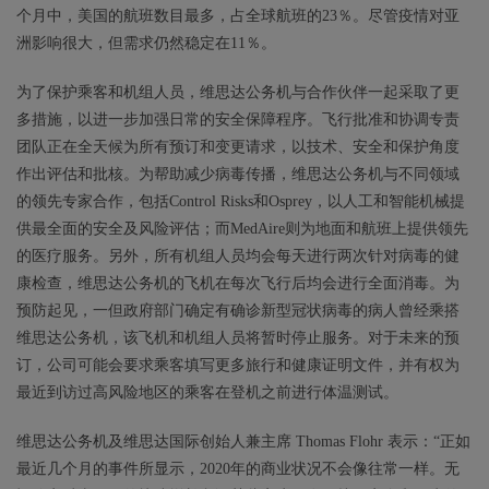
个月中，美国的航班数目最多，占全球航班的23％。尽管疫情对亚
洲影响很大，但需求仍然稳定在11％。
为了保护乘客和机组人员，维思达公务机与合作伙伴一起采取了更
多措施，以进一步加强日常的安全保障程序。飞行批准和协调专责
团队正在全天候为所有预订和变更请求，以技术、安全和保护角度
作出评估和批核。为帮助减少病毒传播，维思达公务机与不同领域
的领先专家合作，包括Control Risks和Osprey，以人工和智能机械提
供最全面的安全及风险评估；而MedAire则为地面和航班上提供领先
的医疗服务。另外，所有机组人员均会每天进行两次针对病毒的健
康检查，维思达公务机的飞机在每次飞行后均会进行全面消毒。为
预防起见，一但政府部门确定有确诊新型冠状病毒的病人曾经乘搭
维思达公务机，该飞机和机组人员将暂时停止服务。对于未来的预
订，公司可能会要求乘客填写更多旅行和健康证明文件，并有权为
最近到访过高风险地区的乘客在登机之前进行体温测试。
维思达公务机及维思达国际创始人兼主席 Thomas Flohr 表示：“正如
最近几个月的事件所显示，2020年的商业状况不会像往常一样。无