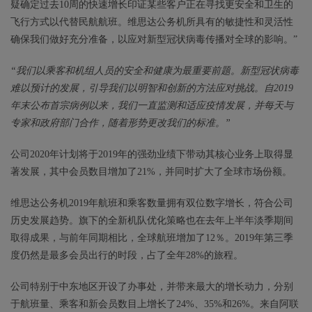
疑确定过去10周的快速增长印证某些客户正在寻找更安全和卫生的
飞行方式以代替民航航班。维思达公务机所具有的敏捷性和灵活性
确保我们做好充分准备，以应对新型冠状病毒传播对全球的影响。”
“我们以乘客和机组人员的安全和健康为最重要前题。新型冠状病毒
难以预计的发展，引导我们以明智和创新的方法应对挑战。自2019
年末公布首宗病例以来，我们一直监测和适应疫情发展，并每天与
专家和政府部门合作，随着形势更改我们的标准。”
公司2020年计划将于2019年的强劲业绩下带动其核心业务上取得显
著发展，其中会员数目增加了21%，并同时扩大了全球市场份额。
维思达公务机2019年航班和乘客数量拥有双位数字增长，符合公司
历史发展趋势。旗下的全新机队优化策略也在去年上半年淡季期间
取得成果，与前年同期相比，全球航班增加了12％。2019年第三季
度仍然是最多会员出行的时段，占了全年28%的旅程。
公司特别于中东地区开设了办事处，并带来最大的增长动力，分别
于航班量、乘客和新会员数目上增长了24%、35%和26%。来自阿联