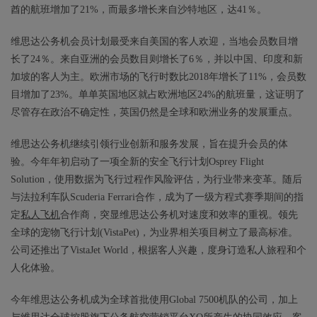
酋的航班增加了21%，而最多增长来自沙特地区，达41％。
维思达公务机会员计划最受来自美国的客人欢迎，当地会员数目增
长了24％。来自亚洲的会员数目则增长了6％，并以中国、印度和新
加坡的客人为主。欧洲市场的飞行时数比2018年增长了11%，会员数
目增加了23%。单单英国地区就占欧洲地区24%的航班量，这证明了
尽管存在政治不确定性，英国仍然是全球和欧洲业务的发展重点。
维思达公务机继续引领行业创新和服务发展，旨在提升会员的体
验。今年年初启动了一项全新的安全飞行计划Osprey Flight
Solution，使用数据为飞行过程作风险评估，为行业带来变革。随后
与法拉利车队Scuderia Ferrari合作，成为了一级方程式赛季期间的指
定
私人飞机
合作商，突显维思达公务机对速度和效率的重视。领先
全球的宠物飞行计划(VistaPet)，为业界相关项目树立了最高标准。
公司还推出了VistaJet World，根据客人兴趣，度身订造私人旅程和个
人化体验。
今年维思达公务机成为全球首批使用Global 7500机队的公司，加上