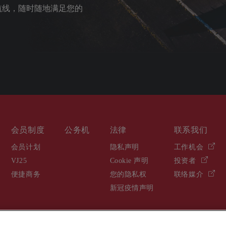
达航线，随时随地满足您的
会员制度
公务机
法律
联系我们
会员计划
隐私声明
工作机会
VJ25
Cookie 声明
投资者
便捷商务
您的隐私权
联络媒介
新冠疫情声明
o., Ltd. (维捷斯恩(北京)航空服务咨询有限公司) 2025. 维思达公务机、维思达、维思达公务机标志均