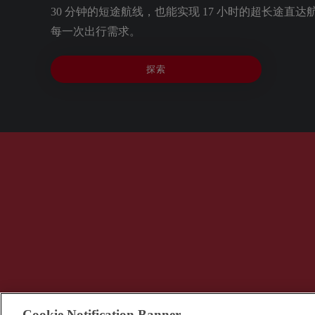
30 分钟的短途航线，也能实现 17 小时的超长途直
每一次出行需求。
探索
Cookie Notification Banner
© VistaJet (Beijing) Aviation Service Consulting C