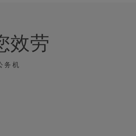
您效劳
公务机