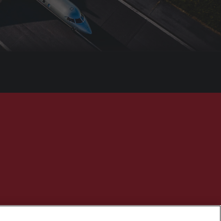
为维思达公务机的注册商标。保留所有权利。维思达公