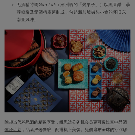
无酒精特调
Gao Lak
（潮州语的「烤栗子」）以黑豆醋、荸
荠糖浆及无酒精麦芽制成，勾起新加坡街头小食的怀旧东
南亚风味。
除却当代鸡尾酒的精致享受，维思达公务机会员更可透过
空中品酒
体验计划
，品尝严选佳酿，配搭机上美馔。凭借遍布全球的7,000多