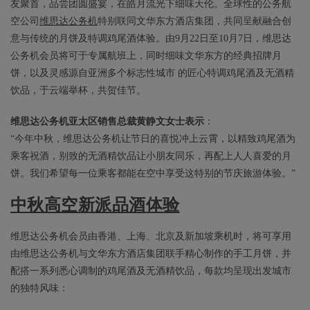
友聚首，品尝团圆盛宴，在皓月流光下细味天伦。全球性的公务航
空公司
维思达公务机
特别联同文华东方酒店集团，共同呈献融合创
意与传统的月饼及特调鸡尾酒体验。由9月22日至10月7日，维思达
公务机会员将可于专属航班上，同时细味文华东方的经典招牌月
饼，以及灵感源自亚洲多个标志性城市 的匠心特调鸡尾酒及无酒精
饮品，于云端举杯，共贺佳节。
维思达公务机亚太区销售总裁黄静文女士表示
：
“今年中秋，维思达公务机让节日的喜悦冲上云霄，以精致鸡尾酒为
乘客祝酒，别致的无酒精饮品让小朋友同乐，再配上人人喜爱的月
饼。我们希望每一位乘客都能在空中享受这特别的节庆旅游体验。”
中秋高空新派品酒体验
维思达公务机会员由香港、上海、北京及新加坡乘机时，将可享用
由维思达公务机与文华东方酒店集团联手精心制作的手工月饼，并
配搭一系列悉心调制的鸡尾酒及无酒精饮品，每款均呈现出发城市
的独特风味：