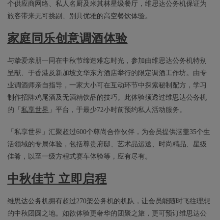
个供应商网络、私人名厨及米其林星级餐厅，维思达公务机保证为
旅客带来无可挑剔、别具优雅的高空餐饮体验。
家庭同乐创意调酒体验
与挚爱亲朋一同在中秋节缔造难忘时光，参加由维思达公务机特别
呈献、于香港及新加坡文华东方酒店举行的限定调酒工作坊。由专
业调酒师亲自指导，一家大小可在互动环节中探索秘制配方，学习
制作招牌鸡尾酒及无酒精饮品的技巧。此体验须透过维思达公务机
的「
私享世界
」平台，于最少72小时前预约私人活动服务。
「私享世界」汇聚超过600个尊尚合作伙伴，为会员提供涵盖35个生
活领域的专属体验，包括尊贵府邸、艺术品运送、时尚精品、星级
佳肴，以至一级方程式赛车体验等，应有尽有。
中秋佳节 立即启程
维思达公务机拥有超过270架公务机的机队，让会员能随时飞往理想
的中秋团圆之地。如欲体验更奢华的团聚之旅，更可预订维思达公