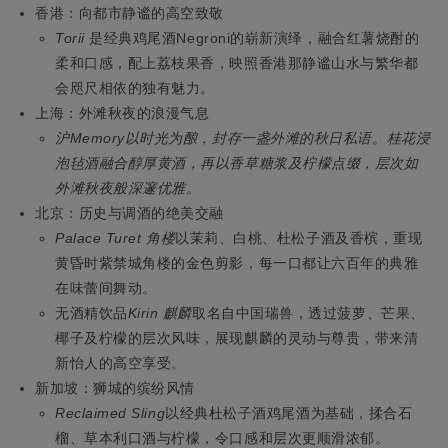
香港：
向都市静谧的高空致敬
Torii
是经典鸡尾酒Negroni的崭新演绎，融合红薯烧酎的
柔和口感，配上荔枝果香，映照香港那静谧山水与繁华都
会咫尺相依的独有魅力。
上海：
外滩秋夜的浪漫气息
沪
Memory
以时光为酿，封存一盏外滩的秋日私语。桂花浸
泡毡酒融合醇厚黄酒，再以香草糖浆及柠檬点缀，层次如
外滩秋夜般深邃优雅。
北京：
历史与调酒的绝美交融
Palace Turet
角楼
以茉莉、白桃、杜松子酒及香槟，重现
黄昏时紫禁城角楼的金色剪影，每一口都让六百年的典雅
在味蕾间舞动。
无酒精饮品
Kirin
麒麟
取名自中国瑞兽，透过菠萝、芒果、
椰子及柠檬的层次风味，展现麒麟的灵动与尊贵，带来清
新怡人的高空享受。
新加坡：
狮城的缤纷风情
Reclaimed Sling
以经典杜松子酒鸡尾酒为基础，揉合石
榴、草本利口酒与柠檬，令口感和层次更顺滑浓郁。