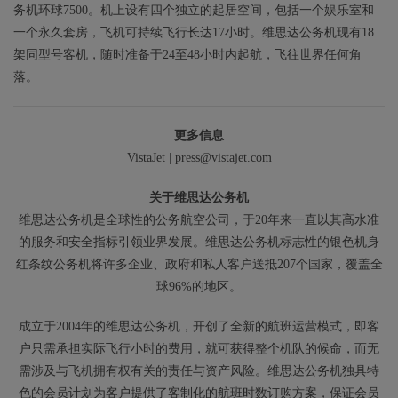
务机环球7500。机上设有四个独立的起居空间，包括一个娱乐室和
一个永久套房，飞机可持续飞行长达17小时。维思达公务机现有18
架同型号客机，随时准备于24至48小时内起航，飞往世界任何角
落。
更多信息
VistaJet |
press@vistajet.com
关于维思达公务机
维思达公务机是全球性的公务航空公司，于20年来一直以其高水准
的服务和安全指标引领业界发展。维思达公务机标志性的银色机身
红条纹公务机将许多企业、政府和私人客户送抵207个国家，覆盖全
球96%的地区。
成立于2004年的维思达公务机，开创了全新的航班运营模式，即客
户只需承担实际飞行小时的费用，就可获得整个机队的候命，而无
需涉及与飞机拥有权有关的责任与资产风险。维思达公务机独具特
色的会员计划为客户提供了客制化的航班时数订购方案，保证会员