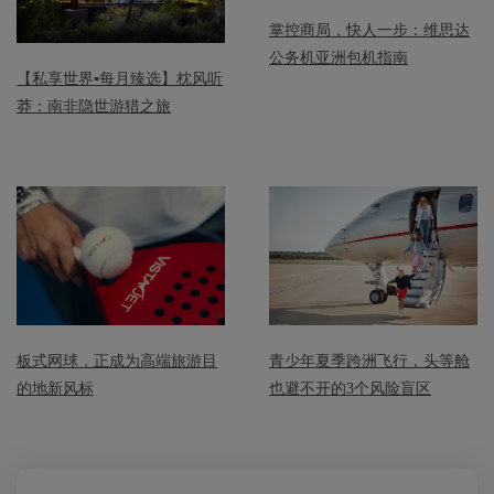
掌控商局，快人一步：维思达
公务机亚洲包机指南
【私享世界▪每月臻选】枕风听
莽：南非隐世游猎之旅
青少年夏季跨洲飞行，头等舱
板式网球，正成为高端旅游目
也避不开的3个风险盲区
的地新风标