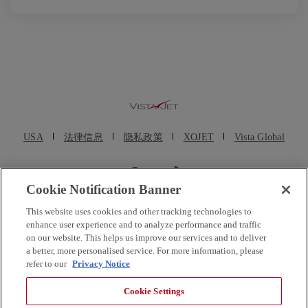
USA
法律信息
隐私政策
XOJET
Vista Global
Cookie Notification Banner
© VistaJet (Beijing) Aviation Service Consulting Co., Ltd. (维捷斯恩(北京)
This website uses cookies and other tracking technologies to
航空服务咨询有限公司) 2025. 维思达公务机、维思达、维思达公务机标志
enhance user experience and to analyze performance and traffic
均为维思达公务机的注册商标。保留所有权利。维思达公务机及其子公司
on our website. This helps us improve our services and to deliver
都不是直接的美国航空承运人。VistaJet US Inc. 和维思达公务机移动在线
a better, more personalised service. For more information, please
refer to our
Privacy Notice
服务有限公司均为临时包机代理商，不运营公务机。VistaJet Limited 是一
家在马耳他成立的欧洲航空公司，持有马耳他航空运营人合格证编号 MT-
Cookie Settings
17，运营 9H 注册公务机，公司编号为 C 55231。VistaJet 自有飞机及在美