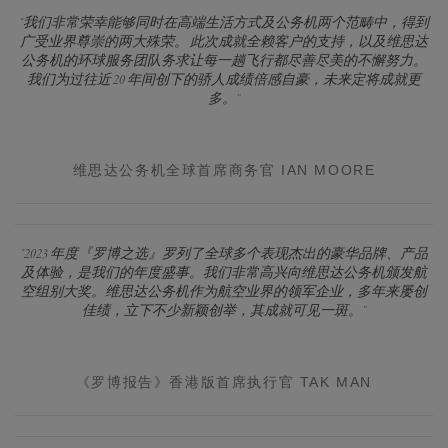
“我们非常荣幸能够同时在高端生活方式及公务机两个范畴中，得到
广受业界尊崇的两大殊荣。 此次成就全赖客户的支持，以及维思达
公务机的环球服务团队务求让每一趟飞行都尽善尽美的不懈努力。
我们为过往近 20 年间创下的骄人成绩倍感自豪，未来定将成就更
多。”
维思达公务机全球首席商务官 IAN MOORE
“2023 年度『罗博之选』罗列了全球多个表现杰出的豪华品牌、产品
及体验，是我们的年度盛事。我们非常高兴向维思达公务机颁发航
空组别大奖。维思达公务机作为航空业界的领军企业，多年来屡创
佳绩，立下不少新颖创举，其成就可见一斑。”
《罗博报告》香港版首席执行官 TAK MAN