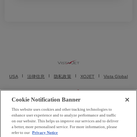
USA
法律信息
隐私政策
XOJET
Vista Global
Cookie Notification Banner
© VistaJet (Beijing) Aviation Service Consulting Co., Ltd. (维捷斯恩(北京)
This website uses cookies and other tracking technologies to
航空服务咨询有限公司) 2025. 维思达公务机、维思达、维思达公务机标志
enhance user experience and to analyze performance and traffic
均为维思达公务机的注册商标。保留所有权利。维思达公务机及其子公司
on our website. This helps us improve our services and to deliver
a better, more personalised service. For more information, please
都不是直接的美国航空承运人。VistaJet US Inc. 和维思达公务机移动在线
refer to our
Privacy Notice
服务有限公司均为临时包机代理商，不运营公务机。VistaJet Limited 是一