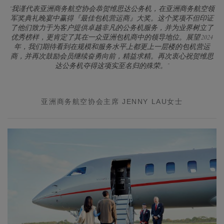
“我谨代表亚洲商务航空协会恭贺维思达公务机，在亚洲商务航空领
军奖典礼晚宴中赢得『最佳包机营运商』大奖。这个奖项不但印证
了他们致力于为客户提供卓越非凡的公务机服务，并为业界树立了
优秀榜样，更肯定了其在一众亚洲包机商中的领导地位。展望 2024
年，我们期待看到在规模和服务水平上都更上一层楼的包机营运
商，并再次鼓励会员继续奋勇向前，精益求精。再次衷心祝贺维思
达公务机夺得这项实至名归的殊荣。”
亚洲商务航空协会主席 JENNY LAU女士