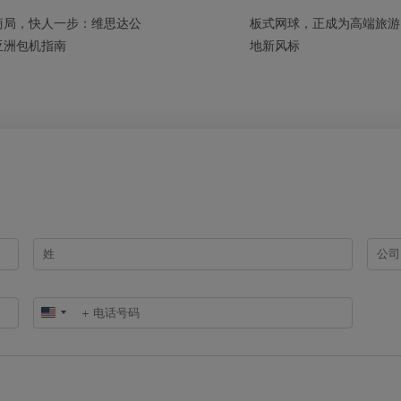
商局，快人一步：维思达公
板式网球，正成为高端旅游
亚洲包机指南
地新风标
United
States
+1