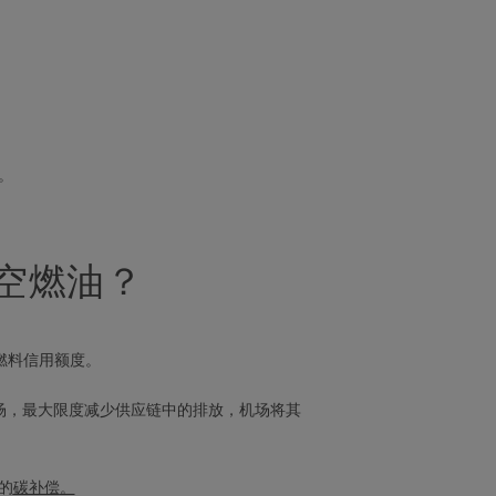
。
。
空燃油？
物燃料信用额度。
的机场，最大限度减少供应链中的排放，机场将其
的
碳补偿
。