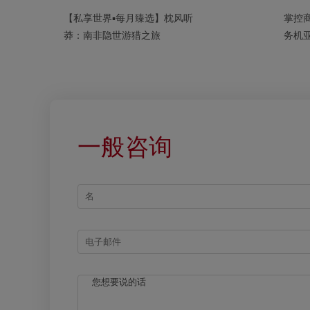
【私享世界▪每月臻选】枕风听
掌控
莽：南非隐世游猎之旅
务机
一般咨询