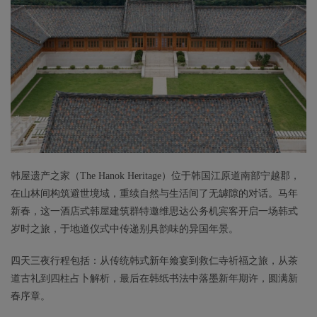
韩屋遗产之家（The Hanok Heritage）位于韩国江原道南部宁越郡，
在山林间构筑避世境域，重续自然与生活间了无罅隙的对话。马年
新春，这一酒店式韩屋建筑群特邀维思达公务机宾客开启一场韩式
岁时之旅，于地道仪式中传递别具韵味的异国年景。
四天三夜行程包括：从传统韩式新年飨宴到救仁寺祈福之旅，从茶
道古礼到四柱占卜解析，最后在韩纸书法中落墨新年期许，圆满新
春序章。