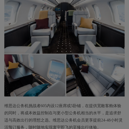
维思达公务机挑战者605内设12座席或5卧铺，在提供宽敞客舱体验
的同时，将成本效益控制在与更小型公务机相当的水平，是追求舒
适与高效出行的理想之选。维思达公务机会员更享提前24-48小时灵
活预订服务，随时随地实现寰宇即飞的至臻出行体验。