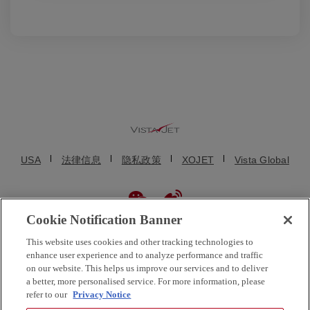
USA
法律信息
隐私政策
XOJET
Vista Global
Cookie Notification Banner
© VistaJet (Beijing) Aviation Service Consulting Co., Ltd. (维捷斯恩(北京)
This website uses cookies and other tracking technologies to
航空服务咨询有限公司) 2025. 维思达公务机、维思达、维思达公务机标志
enhance user experience and to analyze performance and traffic
均为维思达公务机的注册商标。保留所有权利。维思达公务机及其子公司
on our website. This helps us improve our services and to deliver
都不是直接的美国航空承运人。VistaJet US Inc. 和维思达公务机移动在线
a better, more personalised service. For more information, please
服务有限公司均为临时包机代理商，不运营公务机。VistaJet Limited 是一
refer to our
Privacy Notice
家在马耳他成立的欧洲航空公司，持有马耳他航空运营人合格证编号 MT-