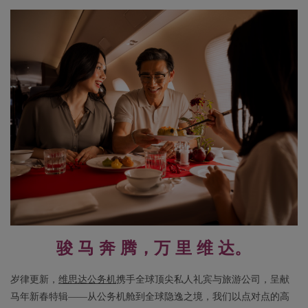
骏 马 奔 腾，万 里 维 达。
岁律更新，
维思达公务机
携手全球顶尖私人礼宾与旅游公司，呈献
马年新春特辑——从公务机舱到全球隐逸之境，我们以点对点的高