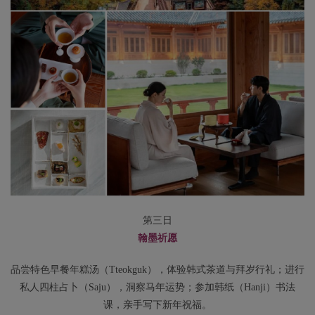
第三日
翰墨祈愿
品尝特色早餐年糕汤（Tteokguk），体验韩式茶道与拜岁行礼；进行
私人四柱占卜（Saju），洞察马年运势；参加韩纸（Hanji）书法
课，亲手写下新年祝福。