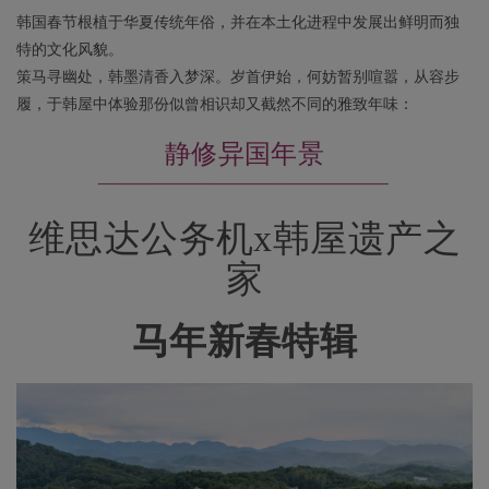
韩国春节根植于华夏传统年俗，并在本土化进程中发展出鲜明而独
特的文化风貌。
策马寻幽处，韩墨清香入梦深。岁首伊始，何妨暂别喧嚣，从容步
履，于韩屋中体验那份似曾相识却又截然不同的雅致年味：
静修异国年景
维思达公务机x韩屋遗产之
家
马年新春特辑