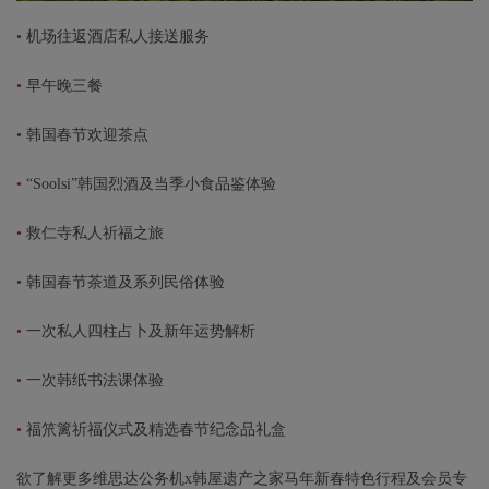
•
机场往返酒店私人接送服务
•
早午晚三餐
•
韩国春节欢迎茶点
•
“Soolsi”韩国烈酒及当季小食品鉴体验
•
救仁寺私人祈福之旅
•
韩国春节茶道及系列民俗体验
•
一次私人四柱占卜及新年运势解析
•
一次韩纸书法课体验
•
福笊篱祈福仪式及精选春节纪念品礼盒
欲了解更多维思达公务机x韩屋遗产之家马年新春特色行程及会员专