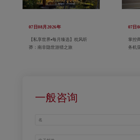
07日08月2026年
07日0
【私享世界▪每月臻选】枕风听
掌控
莽：南非隐世游猎之旅
务机
一般咨询