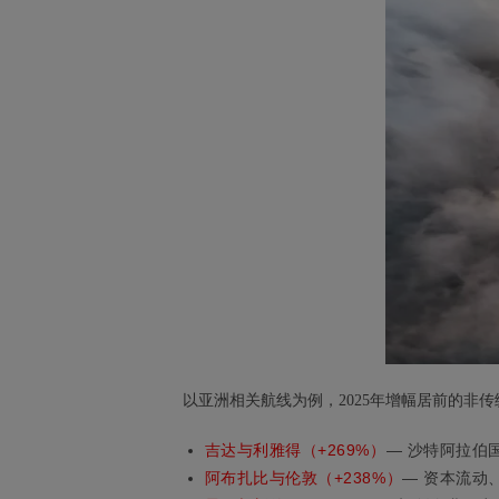
以亚洲相关航线为例，2025年增幅居前的非
吉达与利雅得（+269%）
— 沙特阿拉伯
阿布扎比与伦敦（+238%）
— 资本流动