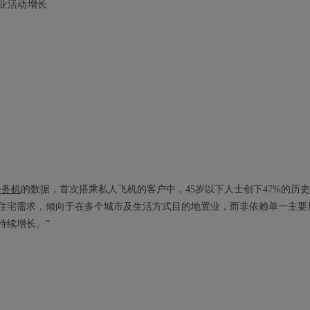
商业活动增长
公务机
的数据，首次搭乘私人飞机的客户中，45岁以下人士创下47%的历
住宅需求，倾向于在多个城市及生活方式目的地置业，而非依赖单一主要
持续增长。”