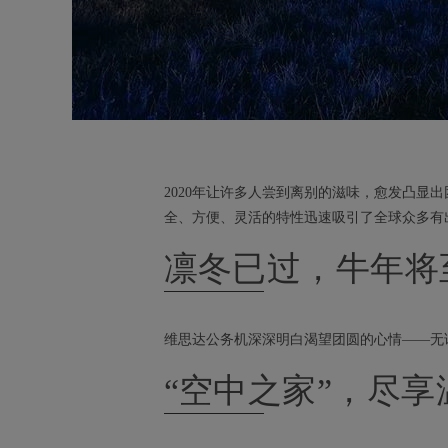
2020年让许多人尝到离别的滋味，愈发凸显
全、方便、灵活的特性迅速吸引了全球众多有
凛冬已过，牛年将
维思达公务机深深明白渴望团圆的心情——无
“空中之家”，尽享