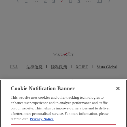
1
…
5
6
7
8
9
…
15
USA
法律信息
隐私政策
XOJET
Vista Global
Cookie Notification Banner
© VistaJet (Beijing) Aviation Service Consulting Co., Ltd. (维捷斯恩(北京)
This website uses cookies and other tracking technologies to
航空服务咨询有限公司) 2025. 维思达公务机、维思达、维思达公务机标志
enhance user experience and to analyze performance and traffic
均为维思达公务机的注册商标。保留所有权利。维思达公务机及其子公司
on our website. This helps us improve our services and to deliver
a better, more personalised service. For more information, please
都不是直接的美国航空承运人。VistaJet US Inc. 和维思达公务机移动在线
refer to our
Privacy Notice
服务有限公司均为临时包机代理商，不运营公务机。VistaJet Limited 是一
家在马耳他成立的欧洲航空公司，持有马耳他航空运营人合格证编号 MT-