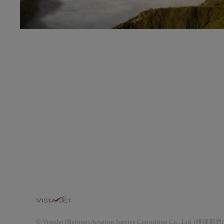
© VistaJet (Beijing) Aviation Service Cons