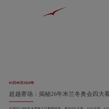
05日08月2026年
超越赛场：揭秘26年米兰冬奥会四大
全球近3,000名冰雪健儿已蓄势待发，将在8个大项、16个分项、1