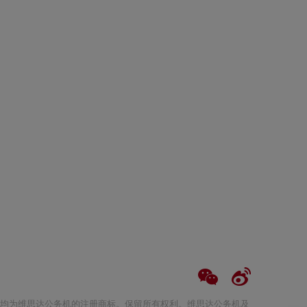
、维思达、维思达公务机标志均为维思达公务机的注册商标。保留所有权利。维思达公务机及