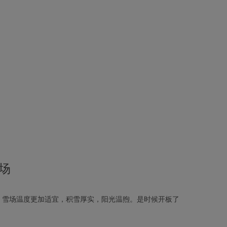
场
春，雪场温度更加适宜，积雪厚实，阳光温煦。是时候开板了