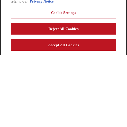
refer to our
Privacy Notice
Cookie Settings
庞巴迪环球 8000 公务机
Reject All Cookies
远程公务飞行新标准
Accept All Cookies
庞巴迪环球 8000 公务机速度快、航程远，可实现长至 17 小
时的直飞，更快抵达目的地。
这款旗舰级新时代公务机拥有宽敞的四区域客舱，可提供适
用于商务出行和休闲旅行的多种客舱格局。在 4 万英尺高空
巡航时，客舱舱压水平仅约 2,900 英尺，配合采用 HEPA 过
滤技术的先进 Pũr Air 空气管理系统，为长途飞行带来出众
的舒适体验。