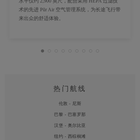
水平仅约 2,900 英尺，配合采用 HEPA 过滤技
术的先进 Pũr Air 空气管理系统，为长途飞行带
来出众的舒适体验。
热门航线
伦敦 - 尼斯
巴黎 - 巴塞罗那
汉堡 - 奥尔比亚
纽约 - 西棕榈滩